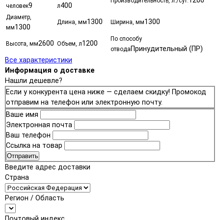
1200
Производительность, л./сут.
9
400
человек
л
Диаметр,
1300
1300
Длина, мм
Ширина, мм
1300
мм
По способу
2600
1200
Высота, мм
Объем, л
Принудительный (ПР)
отвода
Все характеристики
Информация о доставке
Нашли дешевле?
Если у конкурента цена ниже — сделаем скидку! Промокод
отправим на телефон или электронную почту.
Ваше имя
Электронная почта
Ваш телефон
Ссылка на товар
Отправить
Введите адрес доставки
Страна
Регион / Область
Почтовый индекс