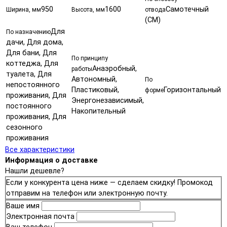
950
1600
Самотечный
Ширина, мм
Высота, мм
отвода
(СМ)
Для
По назначению
дачи, Для дома,
Для бани, Для
По принципу
коттеджа, Для
Анаэробный,
работы
туалета, Для
Автономный,
По
непостоянного
Пластиковый,
Горизонтальный
форме
проживания, Для
Энергонезависимый,
постоянного
Накопительный
проживания, Для
сезонного
проживания
Все характеристики
Информация о доставке
Нашли дешевле?
Если у конкурента цена ниже — сделаем скидку! Промокод
отправим на телефон или электронную почту.
Ваше имя
Электронная почта