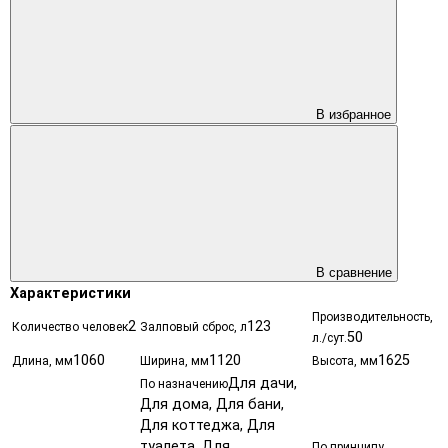
В избранное
В сравнение
Характеристики
Производительность,
2
123
Количество человек
Залповый сброс, л
50
л./сут.
1060
1120
1625
Длина, мм
Ширина, мм
Высота, мм
Для дачи,
По назначению
Для дома, Для бани,
Для коттеджа, Для
туалета, Для
По принципу