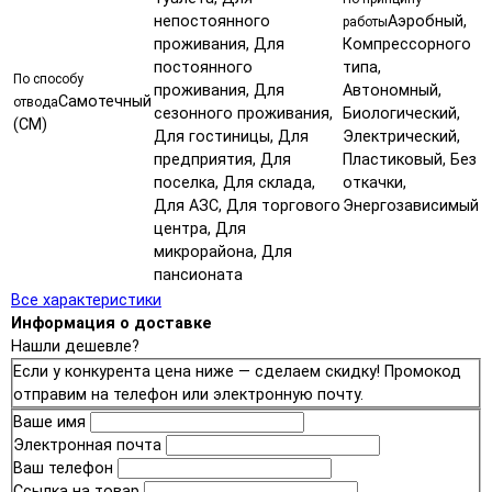
непостоянного
Аэробный,
работы
проживания, Для
Компрессорного
постоянного
типа,
По способу
проживания, Для
Автономный,
Самотечный
отвода
сезонного проживания,
Биологический,
(СМ)
Для гостиницы, Для
Электрический,
предприятия, Для
Пластиковый, Без
поселка, Для склада,
откачки,
Для АЗС, Для торгового
Энергозависимый
центра, Для
микрорайона, Для
пансионата
Все характеристики
Информация о доставке
Нашли дешевле?
Если у конкурента цена ниже — сделаем скидку! Промокод
отправим на телефон или электронную почту.
Ваше имя
Электронная почта
Ваш телефон
Ссылка на товар