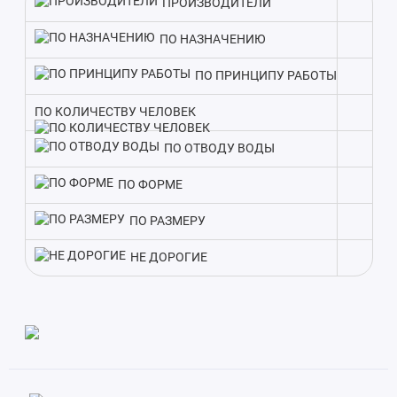
ПРОИЗВОДИТЕЛИ
В комплекте с септиком идет вся необходимая оснастка.
ПО НАЗНАЧЕНИЮ
Такой подход экономит время на подбор оборудования и
гарантирует слаженную работу всех элементов очистки
ПО ПРИНЦИПУ РАБОТЫ
стоков.
ПО КОЛИЧЕСТВУ ЧЕЛОВЕК
Благодаря производительности в 5000 литров, Септик
ПО ОТВОДУ ВОДЫ
Pegas S 25 подходит для домов с количеством
проживающих до 25 человек. Поэтому при выборе модели
ПО ФОРМЕ
ориентируйтесь в первую очередь на заявленную
производительность.
ПО РАЗМЕРУ
НЕ ДОРОГИЕ