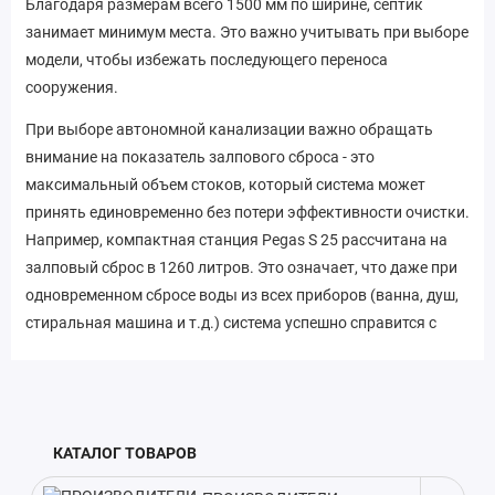
Благодаря размерам всего 1500 мм по ширине, септик
занимает минимум места. Это важно учитывать при выборе
модели, чтобы избежать последующего переноса
сооружения.
При выборе автономной канализации важно обращать
внимание на показатель залпового сброса - это
максимальный объем стоков, который система может
принять единовременно без потери эффективности очистки.
Например, компактная станция Pegas S 25 рассчитана на
залповый сброс в 1260 литров. Это означает, что даже при
одновременном сбросе воды из всех приборов (ванна, душ,
стиральная машина и т.д.) система успешно справится с
очисткой. Кроме того, модель отличается небольшим весом
- всего 230 кг. Легкий вес упрощает транспортировку и
монтаж станции на участке. Учитывая эти особенности,
Pegas S 25 идеально подойдет для обустройства
КАТАЛОГ ТОВАРОВ
автономной канализации на загородных участках, дачах и в
частных домах с небольшим количеством проживающих.