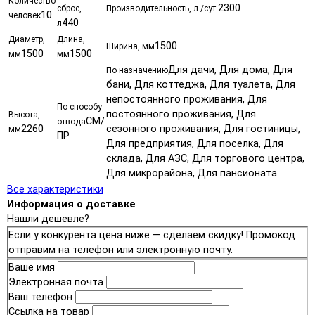
Количество
2300
сброс,
Производительность, л./сут.
10
человек
440
л
Диаметр,
Длина,
1500
Ширина, мм
1500
1500
мм
мм
Для дачи, Для дома, Для
По назначению
бани, Для коттеджа, Для туалета, Для
непостоянного проживания, Для
По способу
постоянного проживания, Для
Высота,
СМ/
отвода
2260
сезонного проживания, Для гостиницы,
мм
ПР
Для предприятия, Для поселка, Для
склада, Для АЗС, Для торгового центра,
Для микрорайона, Для пансионата
Все характеристики
Информация о доставке
Нашли дешевле?
Если у конкурента цена ниже — сделаем скидку! Промокод
отправим на телефон или электронную почту.
Ваше имя
Электронная почта
Ваш телефон
Ссылка на товар