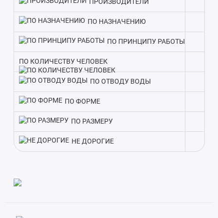
ПРОИЗВОДИТЕЛИ
В комплекте с септиком идет вся необходимая оснастка.
ПО НАЗНАЧЕНИЮ
Такой подход экономит время на подбор оборудования и
гарантирует слаженную работу всех элементов очистки
ПО ПРИНЦИПУ РАБОТЫ
стоков.
ПО КОЛИЧЕСТВУ ЧЕЛОВЕК
Благодаря производительности в 15000 литров, Септик
ПО ОТВОДУ ВОДЫ
Астра 75 пр. подходит для домов с количеством
проживающих до 75 человек. Поэтому при выборе модели
ПО ФОРМЕ
ориентируйтесь в первую очередь на заявленную
производительность.
ПО РАЗМЕРУ
НЕ ДОРОГИЕ