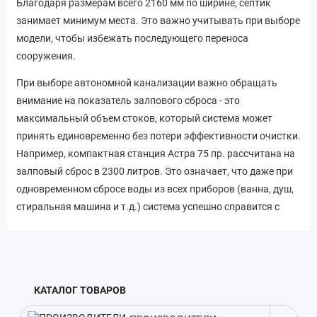
Благодаря размерам всего 2160 мм по ширине, септик
занимает минимум места. Это важно учитывать при выборе
модели, чтобы избежать последующего переноса
сооружения.
При выборе автономной канализации важно обращать
внимание на показатель залпового сброса - это
максимальный объем стоков, который система может
принять единовременно без потери эффективности очистки.
Например, компактная станция Астра 75 пр. рассчитана на
залповый сброс в 2300 литров. Это означает, что даже при
одновременном сбросе воды из всех приборов (ванна, душ,
стиральная машина и т.д.) система успешно справится с
очисткой. Кроме того, модель отличается небольшим весом
- всего 1080 кг. Легкий вес упрощает транспортировку и
монтаж станции на участке. Учитывая эти особенности,
Астра 75 пр. идеально подойдет для обустройства
КАТАЛОГ ТОВАРОВ
автономной канализации на загородных участках, дачах и в
частных домах с небольшим количеством проживающих.