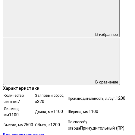
В избранное
В сравнение
Характеристики
Количество
Залповый сброс,
1200
Производительность, л./сут.
7
320
человек
л
Диаметр,
1100
1100
Длина, мм
Ширина, мм
1100
мм
По способу
2500
1200
Высота, мм
Объем, л
Принудительный (ПР)
отвода