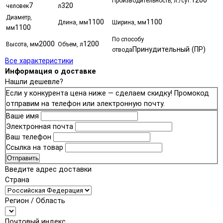
1200
Производительность, л./сут.
7
320
человек
л
Диаметр,
1100
1100
Длина, мм
Ширина, мм
1100
мм
По способу
2000
1200
Высота, мм
Объем, л
Принудительный (ПР)
отвода
Все характеристики
Информация о доставке
Нашли дешевле?
Если у конкурента цена ниже — сделаем скидку! Промокод
отправим на телефон или электронную почту.
Ваше имя
Электронная почта
Ваш телефон
Ссылка на товар
Отправить
Введите адрес доставки
Страна
Регион / Область
Почтовый индекс