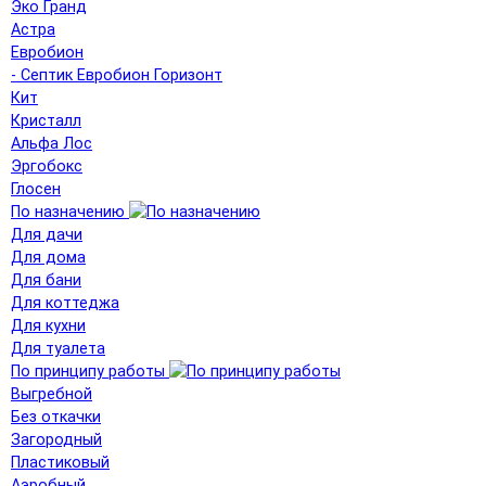
Эко Гранд
Астра
Евробион
- Септик Евробион Горизонт
Кит
Кристалл
Альфа Лос
Эргобокс
Глосен
По назначению
Для дачи
Для дома
Для бани
Для коттеджа
Для кухни
Для туалета
По принципу работы
Выгребной
Без откачки
Загородный
Пластиковый
Аэробный