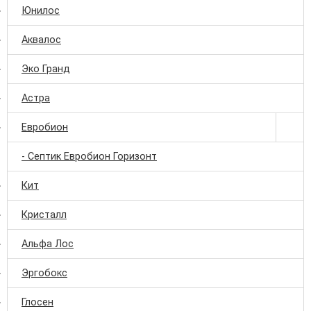
Юнилос
Аквалос
Эко Гранд
Астра
Евробион
- Септик Евробион Горизонт
Кит
Кристалл
Альфа Лос
Эргобокс
Глосен