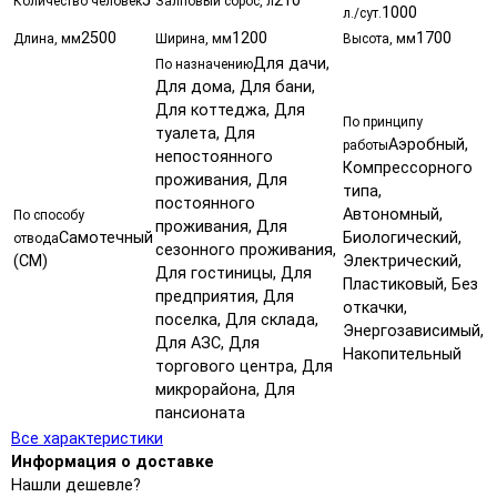
5
210
Количество человек
Залповый сброс, л
1000
л./сут.
2500
1200
1700
Длина, мм
Ширина, мм
Высота, мм
Для дачи,
По назначению
Для дома, Для бани,
Для коттеджа, Для
По принципу
туалета, Для
Аэробный,
работы
непостоянного
Компрессорного
проживания, Для
типа,
постоянного
Автономный,
По способу
проживания, Для
Самотечный
Биологический,
отвода
сезонного проживания,
(СМ)
Электрический,
Для гостиницы, Для
Пластиковый, Без
предприятия, Для
откачки,
поселка, Для склада,
Энергозависимый,
Для АЗС, Для
Накопительный
торгового центра, Для
микрорайона, Для
пансионата
Все характеристики
Информация о доставке
Нашли дешевле?