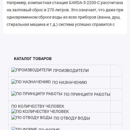
Например, компактная станция GARDA-5-2200-C рассчитана
на залповый сброс в 270 литров. Это означает, что даже при
одновременном сбросе воды из всех приборов (ванна, душ,
стиральная машина и т.д.) система успешно справится с
очисткой. Кроме того, модель отличается небольшим весом
- всего 129 кг. Легкий вес упрощает транспортировку и
монтаж станции на участке. Учитывая эти особенности,
GARDA-5-2200-C идеально подойдет для обустройства
КАТАЛОГ ТОВАРОВ
автономной канализации на загородных участках, дачах и в
частных домах с небольшим количеством проживающих.
ПРОИЗВОДИТЕЛИ
В комплекте с септиком идет вся необходимая оснастка.
ПО НАЗНАЧЕНИЮ
Такой подход экономит время на подбор оборудования и
гарантирует слаженную работу всех элементов очистки
ПО ПРИНЦИПУ РАБОТЫ
стоков.
ПО КОЛИЧЕСТВУ ЧЕЛОВЕК
Благодаря производительности в 1000 литров, Септик
ПО ОТВОДУ ВОДЫ
GARDA-5-2200-C подходит для домов с количеством
проживающих до 5 человек. Поэтому при выборе модели