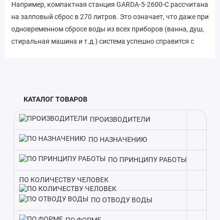
Например, компактная станция GARDA-5-2600-C рассчитана
на залповый сброс в 270 литров. Это означает, что даже при
одновременном сбросе воды из всех приборов (ванна, душ,
стиральная машина и т.д.) система успешно справится с
очисткой. Кроме того, модель отличается небольшим весом
- всего 140 кг. Легкий вес упрощает транспортировку и
монтаж станции на участке. Учитывая эти особенности,
GARDA-5-2600-C идеально подойдет для обустройства
КАТАЛОГ ТОВАРОВ
автономной канализации на загородных участках, дачах и в
частных домах с небольшим количеством проживающих.
ПРОИЗВОДИТЕЛИ
В комплекте с септиком идет вся необходимая оснастка.
ПО НАЗНАЧЕНИЮ
Такой подход экономит время на подбор оборудования и
гарантирует слаженную работу всех элементов очистки
ПО ПРИНЦИПУ РАБОТЫ
стоков.
ПО КОЛИЧЕСТВУ ЧЕЛОВЕК
Благодаря производительности в 1000 литров, Септик
ПО ОТВОДУ ВОДЫ
GARDA-5-2600-C подходит для домов с количеством
проживающих до 5 человек. Поэтому при выборе модели