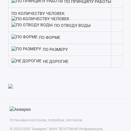
гарантирует слаженную работу всех элементов очистки
ПО ПРИНЦИПУ РАБОТЫ
стоков.
ПО КОЛИЧЕСТВУ ЧЕЛОВЕК
Благодаря производительности в 1200 литров, Септик
ПО ОТВОДУ ВОДЫ
Альфа ЛОС 8 ПР подходит для домов с количеством
проживающих до 8 человек. Поэтому при выборе модели
ПО ФОРМЕ
ориентируйтесь в первую очередь на заявленную
производительность.
ПО РАЗМЕРУ
НЕ ДОРОГИЕ
Установка кессонов, погребов, септиков
© 2025 ООО "Аквариз" ИНН 7816734640 Информация,