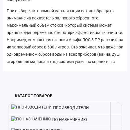
При выборе автономной канализации важно обращать
внимание на показатель залпового сброса - это
максимальный объем стоков, который система может
принять единовременно без потери эффективности очистки.
Например, компактная станция Альфа ЛОС 8 ПР рассчитана
на залповый сброс в 500 литров. Это означает, что даже при
одновременном сбросе воды из всех приборов (ванна, душ,
стиральная машина и т.д.) система успешно справится с
очисткой. Кроме того, модель отличается небольшим весом
- всего 100 кг. Легкий вес упрощает транспортировку и
монтаж станции на участке. Учитывая эти особенности,
Альфа ЛОС 8 ПР идеально подойдет для обустройства
КАТАЛОГ ТОВАРОВ
автономной канализации на загородных участках, дачах и в
частных домах с небольшим количеством проживающих.
ПРОИЗВОДИТЕЛИ
В комплекте с септиком идет вся необходимая оснастка.
ПО НАЗНАЧЕНИЮ
Такой подход экономит время на подбор оборудования и