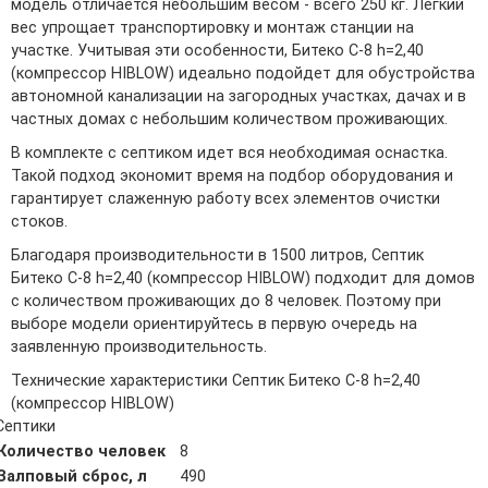
модель отличается небольшим весом - всего 250 кг. Легкий
вес упрощает транспортировку и монтаж станции на
участке. Учитывая эти особенности, Битеко С-8 h=2,40
(компрессор HIBLOW) идеально подойдет для обустройства
автономной канализации на загородных участках, дачах и в
частных домах с небольшим количеством проживающих.
В комплекте с септиком идет вся необходимая оснастка.
Такой подход экономит время на подбор оборудования и
гарантирует слаженную работу всех элементов очистки
стоков.
Благодаря производительности в 1500 литров, Септик
Битеко С-8 h=2,40 (компрессор HIBLOW) подходит для домов
с количеством проживающих до 8 человек. Поэтому при
выборе модели ориентируйтесь в первую очередь на
заявленную производительность.
Технические характеристики Септик Битеко С-8 h=2,40
(компрессор HIBLOW)
Септики
Количество человек
8
Залповый сброс, л
490