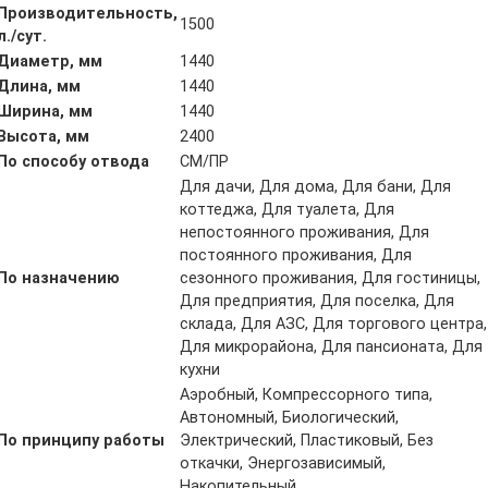
Производительность,
1500
л./сут.
Диаметр, мм
1440
Длина, мм
1440
Ширина, мм
1440
Высота, мм
2400
По способу отвода
СМ/ПР
Для дачи, Для дома, Для бани, Для
коттеджа, Для туалета, Для
непостоянного проживания, Для
постоянного проживания, Для
По назначению
сезонного проживания, Для гостиницы,
Для предприятия, Для поселка, Для
склада, Для АЗС, Для торгового центра,
Для микрорайона, Для пансионата, Для
кухни
Аэробный, Компрессорного типа,
Автономный, Биологический,
По принципу работы
Электрический, Пластиковый, Без
откачки, Энергозависимый,
Накопительный