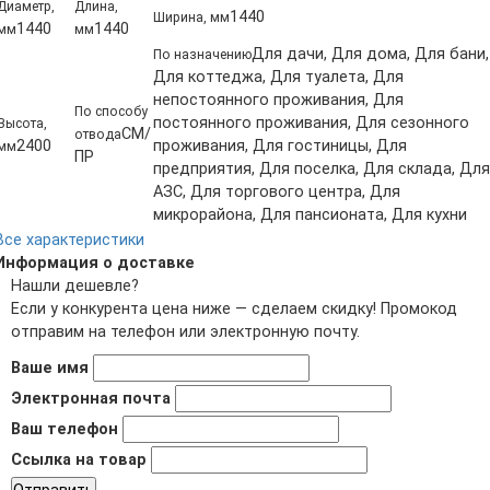
Диаметр,
Длина,
1440
Ширина, мм
1440
1440
мм
мм
Для дачи, Для дома, Для бани,
По назначению
Для коттеджа, Для туалета, Для
непостоянного проживания, Для
По способу
постоянного проживания, Для сезонного
Высота,
СМ/
отвода
2400
проживания, Для гостиницы, Для
мм
ПР
предприятия, Для поселка, Для склада, Для
АЗС, Для торгового центра, Для
микрорайона, Для пансионата, Для кухни
Все характеристики
Информация о доставке
Нашли дешевле?
Если у конкурента цена ниже — сделаем скидку! Промокод
отправим на телефон или электронную почту.
Ваше имя
Электронная почта
Ваш телефон
Ссылка на товар