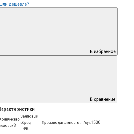
шли дешевле?
В избранное
В сравнение
Характеристики
Залповый
Количество
1500
сброс,
Производительность, л./сут.
8
человек
490
л