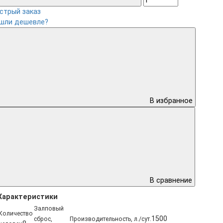
стрый заказ
шли дешевле?
В избранное
В сравнение
Характеристики
Залповый
Количество
1500
сброс,
Производительность, л./сут.