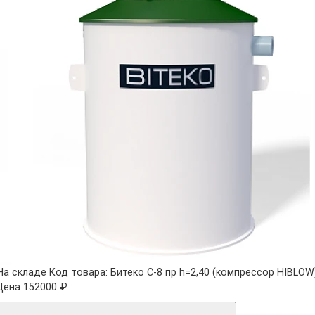
На складе
Код товара: Битеко С-8 пр h=2,40 (компрессор HIBLOW
Цена 152000 ₽