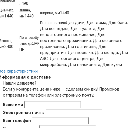
8
человек
490
л
Диаметр,
Длина,
1440
Ширина, мм
1440
1440
мм
мм
Для дачи, Для дома, Для бани,
По назначению
Для коттеджа, Для туалета, Для
непостоянного проживания, Для
По способу
постоянного проживания, Для сезонного
Высота,
СМ/
отвода
2400
проживания, Для гостиницы, Для
мм
ПР
предприятия, Для поселка, Для склада, Для
АЗС, Для торгового центра, Для
микрорайона, Для пансионата, Для кухни
Все характеристики
Информация о доставке
Нашли дешевле?
Если у конкурента цена ниже — сделаем скидку! Промокод
отправим на телефон или электронную почту.
Ваше имя
Электронная почта
Ваш телефон