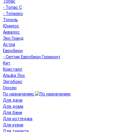
Топас
- Топас С
- Топаэро
Тополь
Юнилос
Аквалос
Эко Гранд
Астра
Евробион
- Септик Евробион Горизонт
Кит
Кристалл
Альфа Лос
Эргобокс
Глосен
По назначению
Для дачи
Для дома
Для бани
Для коттеджа
Для кухни
Для туалета