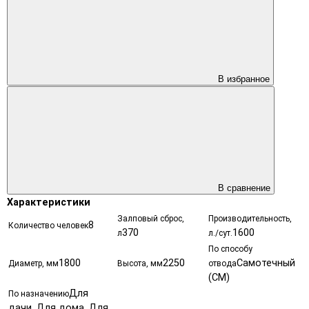
В избранное
В сравнение
Характеристики
Залповый сброс,
Производительность,
8
Количество человек
370
1600
л
л./сут.
По способу
1800
2250
Самотечный
Диаметр, мм
Высота, мм
отвода
(СМ)
Для
По назначению
дачи, Для дома, Для