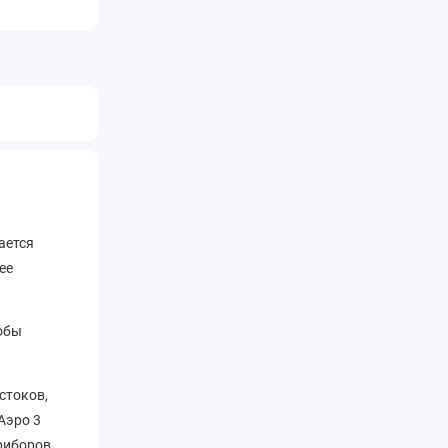
ается
ее
тобы
стоков,
Аэро 3
приборов