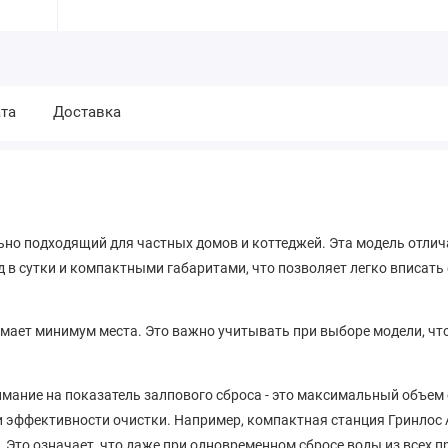
та
Доставка
ьно подходящий для частных домов и коттеджей. Эта модель отлич
 в сутки и компактными габаритами, что позволяет легко вписать 
имает минимум места. Это важно учитывать при выборе модели, ч
ание на показатель залпового сброса - это максимальный объем 
и эффективности очистки. Например, компактная станция Гринлос 
. Это означает, что даже при одновременном сбросе воды из всех 