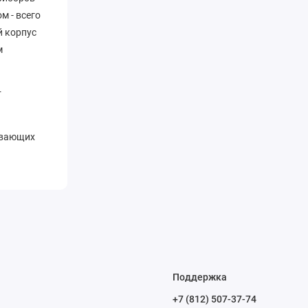
м - всего
й корпус
м
т
живающих
Поддержка
+7 (812) 507-37-74