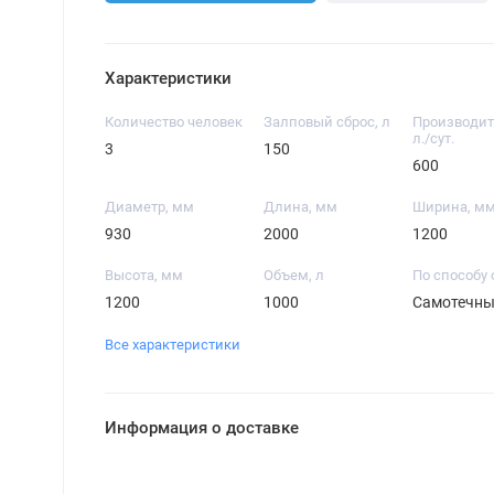
Характеристики
Количество человек
Залповый сброс, л
Производит
л./сут.
3
150
600
Диаметр, мм
Длина, мм
Ширина, м
930
2000
1200
Высота, мм
Объем, л
По способу 
1200
1000
Самотечны
Все характеристики
Информация о доставке