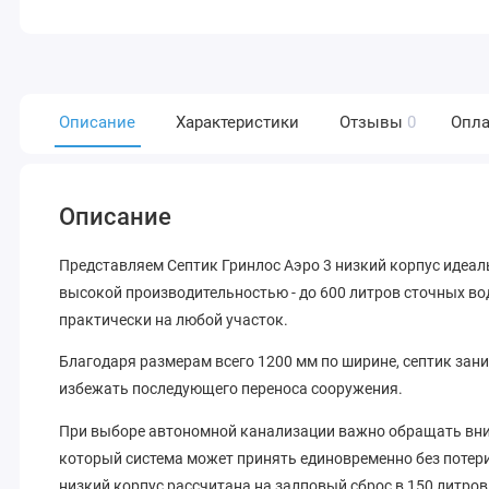
Описание
Характеристики
Отзывы
0
Опла
Описание
Представляем Септик Гринлос Аэро 3 низкий корпус идеал
высокой производительностью - до 600 литров сточных вод
практически на любой участок.
Благодаря размерам всего 1200 мм по ширине, септик зан
избежать последующего переноса сооружения.
При выборе автономной канализации важно обращать вним
который система может принять единовременно без потер
низкий корпус рассчитана на залповый сброс в 150 литров