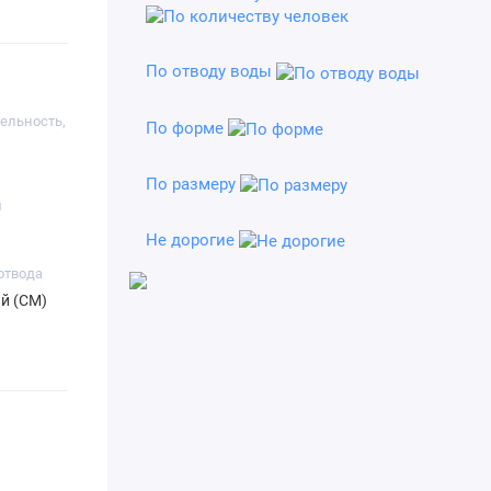
По отводу воды
ельность,
По форме
По размеру
м
Не дорогие
отвода
й (СМ)