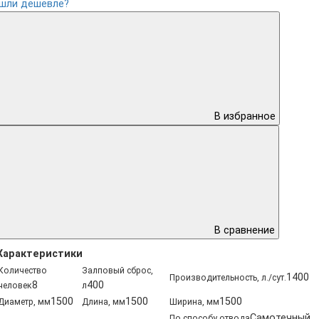
шли дешевле?
В избранное
В сравнение
Характеристики
Количество
Залповый сброс,
1400
Производительность, л./сут.
8
400
человек
л
1500
1500
1500
Диаметр, мм
Длина, мм
Ширина, мм
Самотечный
По способу отвода