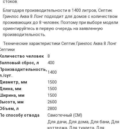
стоков.
Благодаря производительности в 1400 литров, Септик
Гринлос Аква 8 Лонг подходит для домов с количеством
проживающих до 8 человек. Поэтому при выборе модели
ориентируйтесь в первую очередь на заявленную
производительность.
Технические характеристики Септик Гринлос Аква 8 Лонг
Септики
Количество человек
8
Залповый сброс, л
400
Производительность,
1400
л./сут.
Диаметр, мм
1500
Длина, мм
1500
Ширина, мм
1500
Высота, мм
2600
Объем, л
2800
По способу отвода
Самотечный (СМ)
Для дачи, Для дома, Для бани, Для
коттеджа, Для туалета, Для