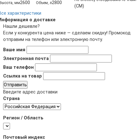
2600
2800
Высота, мм
Объем, л
(СМ)
Все характеристики
Информация о доставке
Нашли дешевле?
Если у конкурента цена ниже — сделаем скидку! Промокод
отправим на телефон или электронную почту.
Ваше имя
Электронная почта
Ваш телефон
Ссылка на товар
Отправить
Введите адрес доставки
Страна
Регион / Область
Почтовый индекс