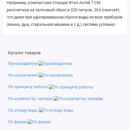
Например, компактная станция Итал Антей 7 СМ
рассчитана на залповый сброс в 320 литров. Это означает,
что даже при одновременном сбросе воды из всех приборов
(ванна, душ, стиральная машина и т.д.) система успешно
справится с очисткой. Кроме того, модель отличается
небольшим весом - всего 120 кг. Легкий вес упрощает
транспортировку и монтаж станции на участке. Учитывая
Каталог товаров
эти особенности, Итал Антей 7 СМ идеально подойдет для
обустройства автономной канализации на загородных
Производители
участках, дачах и в частных домах с небольшим
количеством проживающих.
По назначению
В комплекте с септиком идет вся необходимая оснастка.
По принципу работы
Такой подход экономит время на подбор оборудования и
По количеству человек
гарантирует слаженную работу всех элементов очистки
стоков.
По отводу воды
Благодаря производительности в 1200 литров, Септик Итал
По форме
Антей 7 СМ подходит для домов с количеством