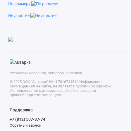
По размеру
проживающих до 7 человек. Поэтому при выборе модели
ориентируйтесь в первую очередь на заявленную
Не дорогие
производительность.
Установка кессонов, погребов, септиков
© 2025 ООО "Аквариз" ИНН 7816734640 Информация,
размещенная на сайте, не является публичной офертой.
Использование материалов сайта без согласия
правообладателя запрещено.
Поддержка
+7 (812) 507-37-74
Обратный звонок