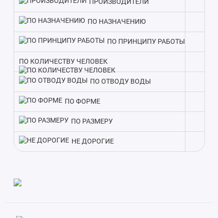
ПРОИЗВОДИТЕЛИ
В комплекте с септиком идет вся необходимая оснастка.
ПО НАЗНАЧЕНИЮ
Такой подход экономит время на подбор оборудования и
гарантирует слаженную работу всех элементов очистки
ПО ПРИНЦИПУ РАБОТЫ
стоков.
ПО КОЛИЧЕСТВУ ЧЕЛОВЕК
Благодаря производительности в 12000 литров, Kolo Vesi 60
ПО ОТВОДУ ВОДЫ
ПР подходит для домов с количеством проживающих до 60
человек. Поэтому при выборе модели ориентируйтесь в
ПО ФОРМЕ
первую очередь на заявленную производительность.
ПО РАЗМЕРУ
НЕ ДОРОГИЕ