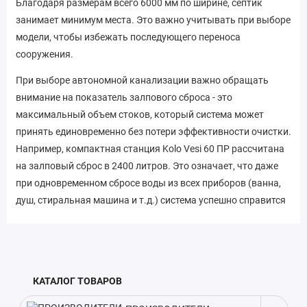
Благодаря размерам всего 6000 мм по ширине, септик
занимает минимум места. Это важно учитывать при выборе
модели, чтобы избежать последующего переноса
сооружения.
При выборе автономной канализации важно обращать
внимание на показатель залпового сброса - это
максимальный объем стоков, который система может
принять единовременно без потери эффективности очистки.
Например, компактная станция Kolo Vesi 60 ПР рассчитана
на залповый сброс в 2400 литров. Это означает, что даже
при одновременном сбросе воды из всех приборов (ванна,
душ, стиральная машина и т.д.) система успешно справится
с очисткой. Кроме того, модель отличается небольшим
весом - всего кг. Легкий вес упрощает транспортировку и
монтаж станции на участке. Учитывая эти особенности,
Kolo Vesi 60 ПР идеально подойдет для обустройства
КАТАЛОГ ТОВАРОВ
автономной канализации на загородных участках, дачах и в
частных домах с небольшим количеством проживающих.