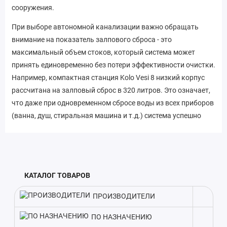
сооружения.
При выборе автономной канализации важно обращать
внимание на показатель залпового сброса - это
максимальный объем стоков, который система может
принять единовременно без потери эффективности очистки.
Например, компактная станция Kolo Vesi 8 низкий корпус
рассчитана на залповый сброс в 320 литров. Это означает,
что даже при одновременном сбросе воды из всех приборов
(ванна, душ, стиральная машина и т.д.) система успешно
справится с очисткой. Кроме того, модель отличается
небольшим весом - всего 174 кг. Легкий вес упрощает
транспортировку и монтаж станции на участке. Учитывая
эти особенности, Kolo Vesi 8 низкий корпус идеально
КАТАЛОГ ТОВАРОВ
подойдет для обустройства автономной канализации на
загородных участках, дачах и в частных домах с небольшим
ПРОИЗВОДИТЕЛИ
количеством проживающих.
ПО НАЗНАЧЕНИЮ
В комплекте с септиком идет вся необходимая оснастка.