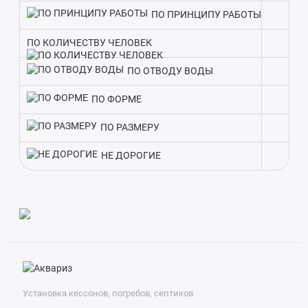
Такой подход экономит время на подбор оборудования и
ПО ПРИНЦИПУ РАБОТЫ
гарантирует слаженную работу всех элементов очистки
ПО КОЛИЧЕСТВУ ЧЕЛОВЕК
стоков.
ПО ОТВОДУ ВОДЫ
Благодаря производительности в 1600 литров, Kolo Vesi 8
низкий корпус подходит для домов с количеством
ПО ФОРМЕ
проживающих до 8 человек. Поэтому при выборе модели
ориентируйтесь в первую очередь на заявленную
ПО РАЗМЕРУ
производительность.
НЕ ДОРОГИЕ
Установка кессонов, погребов, септиков