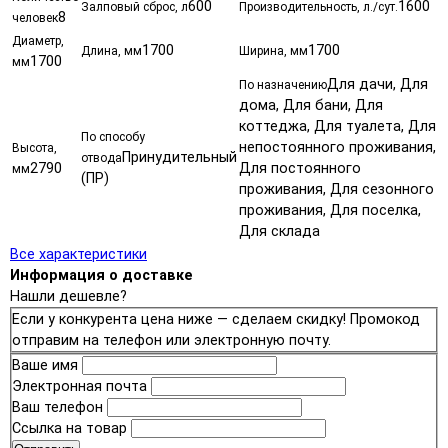
600
1600
Залповый сброс, л
Производительность, л./сут.
8
человек
Диаметр,
1700
1700
Длина, мм
Ширина, мм
1700
мм
Для дачи, Для
По назначению
дома, Для бани, Для
коттеджа, Для туалета, Для
По способу
непостоянного проживания,
Высота,
Принудительный
отвода
2790
Для постоянного
мм
(ПР)
проживания, Для сезонного
проживания, Для поселка,
Для склада
Все характеристики
Информация о доставке
Нашли дешевле?
Если у конкурента цена ниже — сделаем скидку! Промокод
отправим на телефон или электронную почту.
Ваше имя
Электронная почта
Ваш телефон
Ссылка на товар