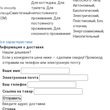
Насосного типа,
Для коттеджа, Для
Автономный,
туалета, Для
По способу
Биологический,
Самотечный
непостоянного
отвода
Электрический,
(СМ)
проживания, Для
Пластиковый, Без
постоянного
откачки,
проживания, Для
Энергозависимый,
сезонного проживания
Накопительный
Все характеристики
Информация о доставке
Нашли дешевле?
Если у конкурента цена ниже — сделаем скидку! Промокод
отправим на телефон или электронную почту.
Ваше имя
Электронная почта
Ваш телефон
Ссылка на товар
Отправить
Введите адрес доставки
Страна