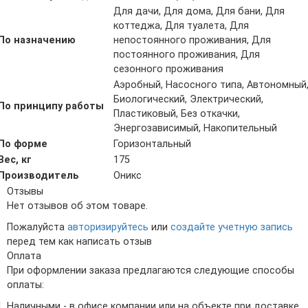
Для дачи, Для дома, Для бани, Для
коттеджа, Для туалета, Для
По назначению
непостоянного проживания, Для
постоянного проживания, Для
сезонного проживания
Аэробный, Насосного типа, Автономный
Биологический, Электрический,
По принципу работы
Пластиковый, Без откачки,
Энергозависимый, Накопительный
По форме
Горизонтальный
Вес, кг
175
Производитель
Оникс
Отзывы
Нет отзывов об этом товаре.
Пожалуйста
авторизируйтесь
или
создайте учетную запись
перед тем как написать отзыв
Оплата
При оформлении заказа предлагаются следующие способы
оплаты:
Наличными - в офисе компании или на объекте при доставке