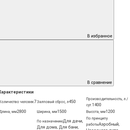
В избранное
В сравнение
Характеристики
Производительность, л./
7
450
Количество человек
Залповый сброс, л
1400
сут.
2800
1500
1200
Длина, мм
Ширина, мм
Высота, мм
По принципу
Для дачи,
По назначению
Аэробный,
работы
Для дома, Для бани,