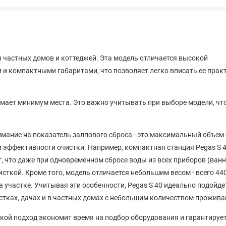
 частных домов и коттеджей. Эта модель отличается высокой
и и компактными габаритами, что позволяет легко вписать ее прак
имает минимум места. Это важно учитывать при выборе модели, ч
ание на показатель залпового сброса - это максимальный объем 
 эффективности очистки. Например, компактная станция Pegas S 
, что даже при одновременном сбросе воды из всех приборов (ванн
исткой. Кроме того, модель отличается небольшим весом - всего 440
 участке. Учитывая эти особенности, Pegas S 40 идеально подойде
стках, дачах и в частных домах с небольшим количеством прожив
акой подход экономит время на подбор оборудования и гарантируе