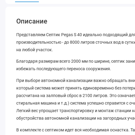
Описание
Представляем Септик Pegas S 40 идеально подходящий для
производительностью - до 8000 литров сточных вод в сутк
на любой участок.
Благодаря размерам всего 2000 мм по ширине, септик зан
избежать последующего переноса сооружения.
При выборе автономной канализации важно обращать вним
который система может принять единовременно без потери
рассчитана на залповый сброс в 2100 литров. Это означает
стиральная машина и т.д.) система успешно справится с оч
Легкий вес упрощает транспортировку и монтаж станции на
обустройства автономной канализации на загородных уча
В комплекте с септиком идет вся необходимая оснастка. Т