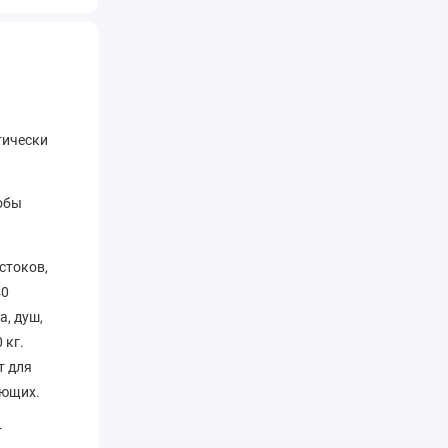
тически
тобы
стоков,
40
а, душ,
 кг.
т для
ающих.
т