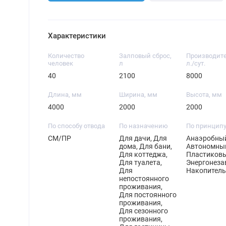
Характеристики
Количество
Залповый сброс,
Производите
человек
л
л./сут.
40
2100
8000
Длина, мм
Ширина, мм
Высота, мм
4000
2000
2000
По способу отвода
По назначению
По принципу
СМ/ПР
Для дачи, Для
Анаэробный
дома, Для бани,
Автономны
Для коттеджа,
Пластиковы
Для туалета,
Энергонеза
Для
Накопител
непостоянного
проживания,
Для постоянного
проживания,
Для сезонного
проживания,