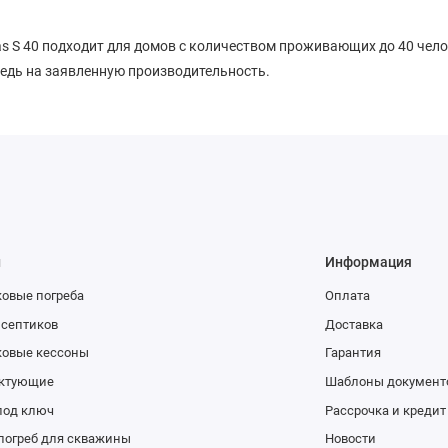
as S 40 подходит для домов с количеством проживающих до 40 чело
редь на заявленную производительность.
ы
Информация
овые погреба
Оплата
 септиков
Доставка
ковые кессоны
Гарантия
ктующие
Шаблоны документ
под ключ
Рассрочка и кредит
погреб для скважины
Новости