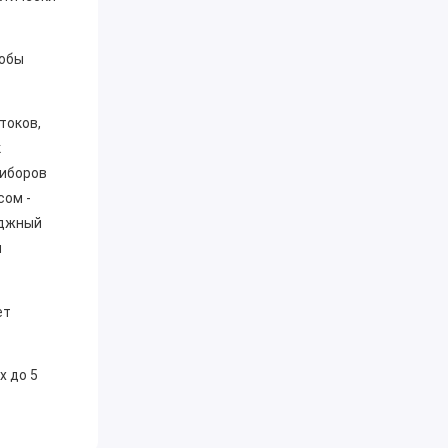
тобы
токов,
к
риборов
сом -
еджный
м
ет
х до 5