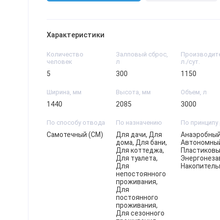
Характеристики
Количество
Залповый сброс,
Производите
человек
л
л./сут.
5
300
1150
Ширина, мм
Высота, мм
Объем, л
1440
2085
3000
По способу отвода
По назначению
По принципу
Самотечный (СМ)
Для дачи, Для
Анаэробный
дома, Для бани,
Автономный
Для коттеджа,
Пластиковы
Для туалета,
Энергонеза
Для
Накопитель
непостоянного
проживания,
Для
постоянного
проживания,
Для сезонного