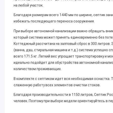
на любой участок.
Благодаря размерам всего 1440 мм по ширине, септик зан
избежать последующего переноса сооружения.
При выборе автономной канализации важно обращать вним
который система может принять единовременно без поте
Коттеджный рассчитана на залповый сброс в 300 литров. 
(ванна, душ, стиральная машина и т.д.) система успешно 
всего 171.5 кг. Легкий вес упрощает транспортировку и м
идеально подойдет для обустройства автономной канализа
количеством проживающих.
В комплекте с септиком идет вся необходимая оснастка. 
слаженную работу всех элементов очистки стоков.
Благодаря производительности в 1150 литров, Септик Р
человек. Поэтому при выборе модели ориентируйтесь в п