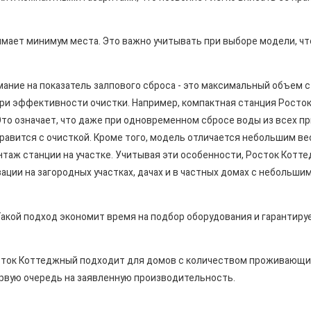
имает минимум места. Это важно учитывать при выборе модели, ч
ание на показатель залпового сброса - это максимальный объем с
ри эффективности очистки. Например, компактная станция Росто
Это означает, что даже при одновременном сбросе воды из всех п
справится с очисткой. Кроме того, модель отличается небольшим ве
онтаж станции на участке. Учитывая эти особенности, Росток Котт
ции на загородных участках, дачах и в частных домах с небольши
Такой подход экономит время на подбор оборудования и гарантиру
осток Коттеджный подходит для домов с количеством проживающи
ервую очередь на заявленную производительность.