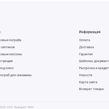
ы
Информация
ковые погреба
Оплата
 септиков
Доставка
ковые кессоны
Гарантия
ктующие
Шаблоны документ
под ключ
Рассрочка и кредит
погреб для скважины
Новости
Карта сайта
Возврат товара
 2025 ООО "Аквариз" ИНН