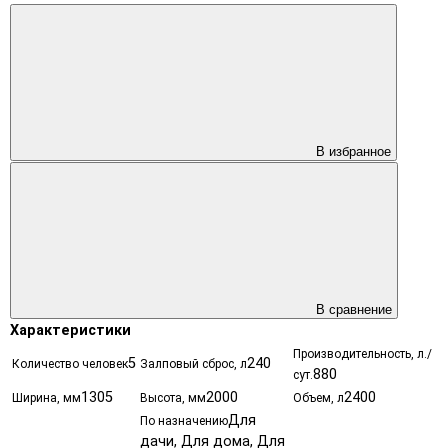
В избранное
В сравнение
Характеристики
Производительность, л./
5
240
Количество человек
Залповый сброс, л
880
сут.
1305
2000
2400
Ширина, мм
Высота, мм
Объем, л
Для
По назначению
дачи, Для дома, Для