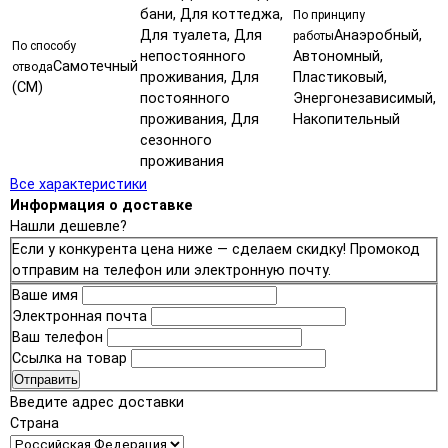
бани, Для коттеджа,
По принципу
Для туалета, Для
Анаэробный,
работы
По способу
непостоянного
Автономный,
Самотечный
отвода
проживания, Для
Пластиковый,
(СМ)
постоянного
Энергонезависимый,
проживания, Для
Накопительный
сезонного
проживания
Все характеристики
Информация о доставке
Нашли дешевле?
Если у конкурента цена ниже — сделаем скидку! Промокод
отправим на телефон или электронную почту.
Ваше имя
Электронная почта
Ваш телефон
Ссылка на товар
Отправить
Введите адрес доставки
Страна