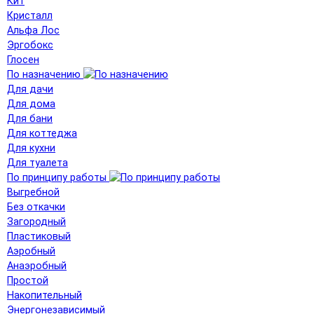
Кит
Кристалл
Альфа Лос
Эргобокс
Глосен
По назначению
Для дачи
Для дома
Для бани
Для коттеджа
Для кухни
Для туалета
По принципу работы
Выгребной
Без откачки
Загородный
Пластиковый
Аэробный
Анаэробный
Простой
Накопительный
Энергонезависимый