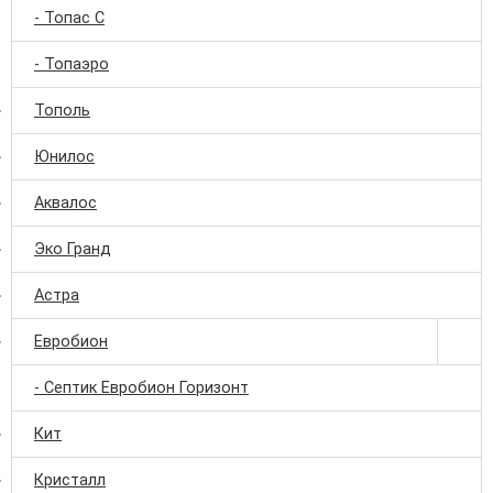
- Топас С
- Топаэро
Тополь
Юнилос
Аквалос
Эко Гранд
Астра
Евробион
- Септик Евробион Горизонт
Кит
Кристалл