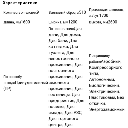
Характеристики
Производительность,
9
510
Количество человек
Залповый сброс, л
1700
л./сут.
1600
1200
2600
Длина, мм
Ширина, мм
Высота, мм
Для
По назначению
дачи, Для дома,
Для бани, Для
коттеджа, Для
туалета, Для
По принципу
непостоянного
Аэробный,
работы
проживания, Для
Компрессорного
постоянного
типа,
проживания, Для
По способу
Автономный,
Принудительный
сезонного
отвода
Биологический,
(ПР)
проживания, Для
Электрический,
гостиницы, Для
Пластиковый, Без
предприятия, Для
откачки,
поселка, Для
Энергозависимый
склада, Для АЗС,
Для торгового
центра, Для