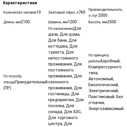
Характеристики
Производительность,
10
760
Количество человек
Залповый сброс, л
2000
л./сут.
2100
1200
2500
Длина, мм
Ширина, мм
Высота, мм
Для
По назначению
дачи, Для дома,
Для бани, Для
коттеджа, Для
туалета, Для
По принципу
непостоянного
Аэробный,
работы
проживания, Для
Компрессорного
постоянного
типа,
проживания, Для
По способу
Автономный,
Принудительный
сезонного
отвода
Биологический,
(ПР)
проживания, Для
Электрический,
гостиницы, Для
Пластиковый, Без
предприятия, Для
откачки,
поселка, Для
Энергозависимый
склада, Для АЗС,
Для торгового
центра, Для